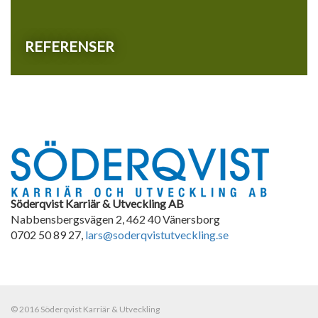
REFERENSER
Söderqvist Karriär & Utveckling AB
Nabbensbergsvägen 2
,
462 40
Vänersborg
0702 50 89 27
,
lars@soderqvistutveckling.se
© 2016 Söderqvist Karriär & Utveckling