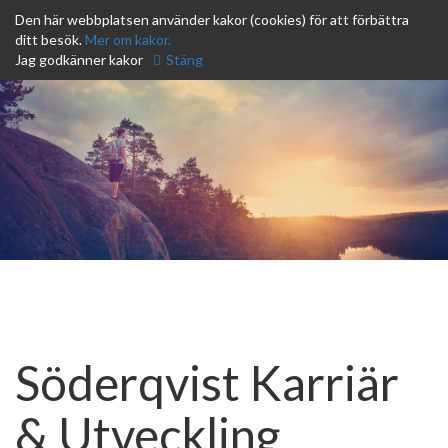
Skip
Den här webbplatsen använder kakor (cookies) för att förbättra
to
ditt besök.
Mer om kakor.
Växla
content
Jag godkänner kakor
Stäng
navig
Söderqvist Karriär
& Utveckling